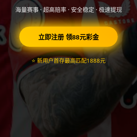
海量赛事 · 超高赔率 · 安全稳定 · 极速提现
立即注册 领88元彩金
⭐ 新用户首存最高匹配1888元