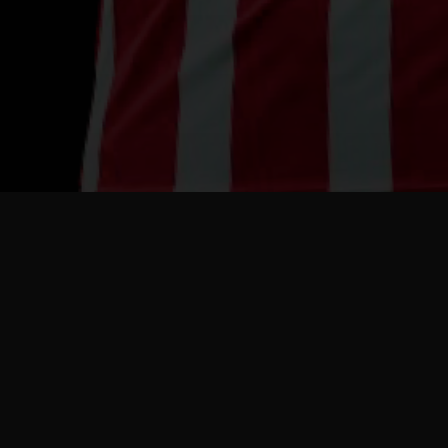
⚽
全球赛事覆盖