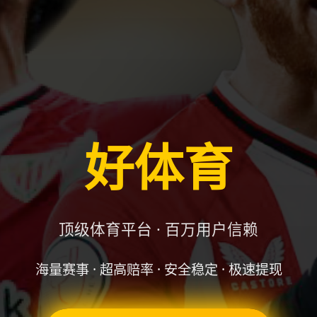
好体育
顶级体育平台 · 百万用户信赖
海量赛事 · 超高赔率 · 安全稳定 · 极速提现