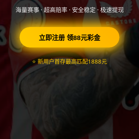
海量赛事 · 超高赔率 · 安全稳定 · 极速提现
立即注册 领88元彩金
⭐ 新用户首存最高匹配1888元