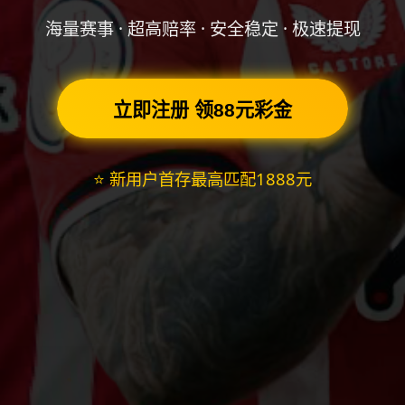
海量赛事 · 超高赔率 · 安全稳定 · 极速提现
立即注册 领88元彩金
⭐ 新用户首存最高匹配1888元