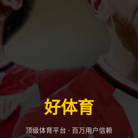
好体育
顶级体育平台 · 百万用户信赖