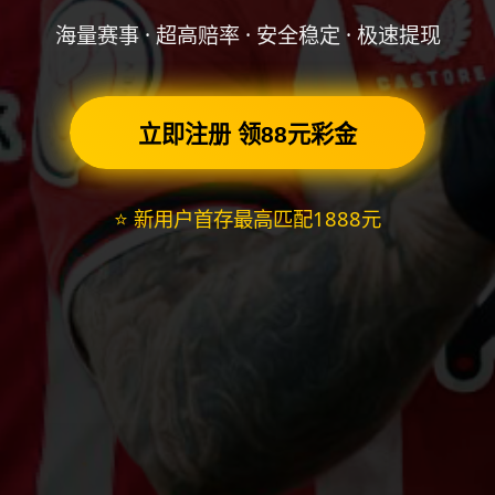
海量赛事 · 超高赔率 · 安全稳定 · 极速提现
立即注册 领88元彩金
⭐ 新用户首存最高匹配1888元