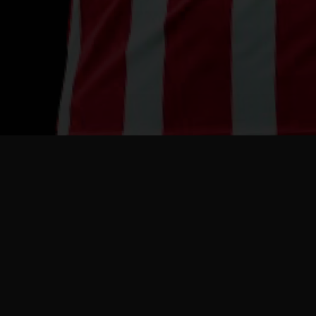
⚽
全球赛事覆盖