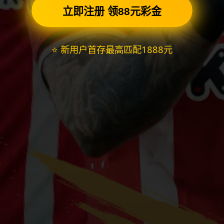
立即注册 领88元彩金
⭐ 新用户首存最高匹配1888元