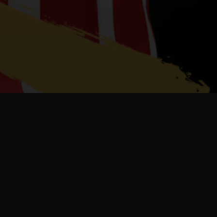
🔒
安全稳定