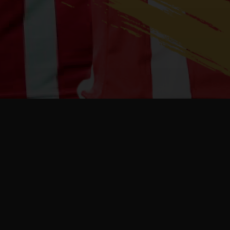
为什么选择我们？
💰
最高赔率