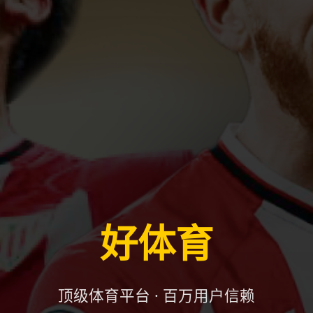
好体育
顶级体育平台 · 百万用户信赖