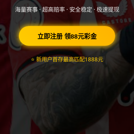
海量赛事 · 超高赔率 · 安全稳定 · 极速提现
立即注册 领88元彩金
⭐ 新用户首存最高匹配1888元